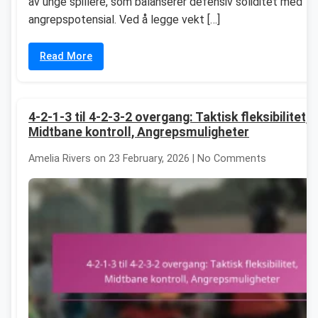
av unge spillere, som balanserer defensiv soliditet med
angrepspotensial. Ved å legge vekt […]
Read More
4-2-1-3 til 4-2-3-2 overgang: Taktisk fleksibilitet,
Midtbane kontroll, Angrepsmuligheter
Amelia Rivers on 23 February, 2026 | No Comments