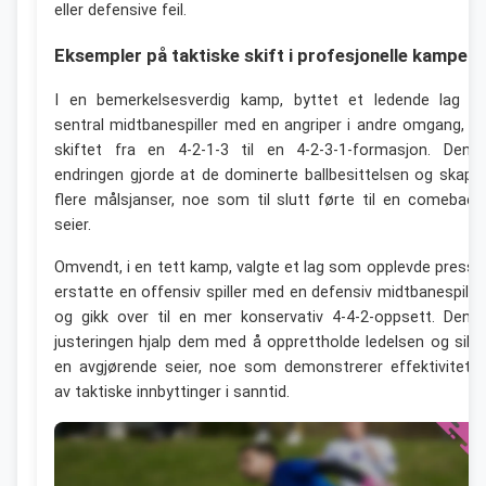
eller defensive feil.
Eksempler på taktiske skift i profesjonelle kamper
I en bemerkelsesverdig kamp, byttet et ledende lag e
sentral midtbanespiller med en angriper i andre omgang, o
skiftet fra en 4-2-1-3 til en 4-2-3-1-formasjon. Denn
endringen gjorde at de dominerte ballbesittelsen og skapt
flere målsjanser, noe som til slutt førte til en comeback
seier.
Omvendt, i en tett kamp, valgte et lag som opplevde press 
erstatte en offensiv spiller med en defensiv midtbanespiller
og gikk over til en mer konservativ 4-4-2-oppsett. Denn
justeringen hjalp dem med å opprettholde ledelsen og sikr
en avgjørende seier, noe som demonstrerer effektivitete
av taktiske innbyttinger i sanntid.