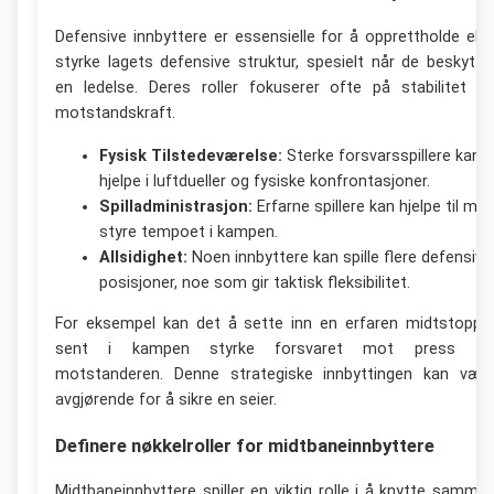
Defensive innbyttere er essensielle for å opprettholde elle
styrke lagets defensive struktur, spesielt når de beskytte
en ledelse. Deres roller fokuserer ofte på stabilitet o
motstandskraft.
Fysisk Tilstedeværelse:
Sterke forsvarsspillere kan
hjelpe i luftdueller og fysiske konfrontasjoner.
Spilladministrasjon:
Erfarne spillere kan hjelpe til me
styre tempoet i kampen.
Allsidighet:
Noen innbyttere kan spille flere defensive
posisjoner, noe som gir taktisk fleksibilitet.
For eksempel kan det å sette inn en erfaren midtstoppe
sent i kampen styrke forsvaret mot press fr
motstanderen. Denne strategiske innbyttingen kan vær
avgjørende for å sikre en seier.
Definere nøkkelroller for midtbaneinnbyttere
Midtbaneinnbyttere spiller en viktig rolle i å knytte samme