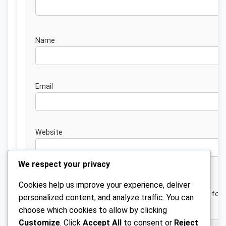
Nam
Emai
Website
We respect your privacy
Cookies help us improve your experience, deliver
Save my name, email, and website in this browser for 
personalized content, and analyze traffic. You can
next time I comment.
choose which cookies to allow by clicking
Customize
. Click
Accept All
to consent or
Reject