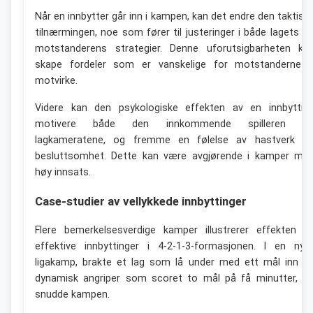
Når en innbytter går inn i kampen, kan det endre den taktisk
tilnærmingen, noe som fører til justeringer i både lagets o
motstanderens strategier. Denne uforutsigbarheten ka
skape fordeler som er vanskelige for motstanderne 
motvirke.
Videre kan den psykologiske effekten av en innbyttin
motivere både den innkommende spilleren o
lagkameratene, og fremme en følelse av hastverk o
besluttsomhet. Dette kan være avgjørende i kamper me
høy innsats.
Case-studier av vellykkede innbyttinger
Flere bemerkelsesverdige kamper illustrerer effekten a
effektive innbyttinger i 4-2-1-3-formasjonen. I en nyli
ligakamp, brakte et lag som lå under med ett mål inn e
dynamisk angriper som scoret to mål på få minutter, o
snudde kampen.