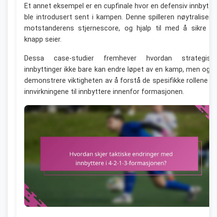
Et annet eksempel er en cupfinale hvor en defensiv innbytte
ble introdusert sent i kampen. Denne spilleren nøytralisert
motstanderens stjernescore, og hjalp til med å sikre e
knapp seier.
Dessa case-studier fremhever hvordan strategisk
innbyttinger ikke bare kan endre løpet av en kamp, men ogs
demonstrere viktigheten av å forstå de spesifikke rollene o
innvirkningene til innbyttere innenfor formasjonen.