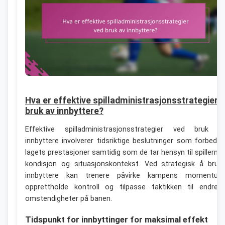
Hva er effektive spilladministrasjonsstrategier 
bruk av innbyttere?
Effektive spilladministrasjonsstrategier ved bruk a
innbyttere involverer tidsriktige beslutninger som forbedre
lagets prestasjoner samtidig som de tar hensyn til spillerne
kondisjon og situasjonskontekst. Ved strategisk å bruk
innbyttere kan trenere påvirke kampens momentum
opprettholde kontroll og tilpasse taktikken til endred
omstendigheter på banen.
Tidspunkt for innbyttinger for maksimal effekt