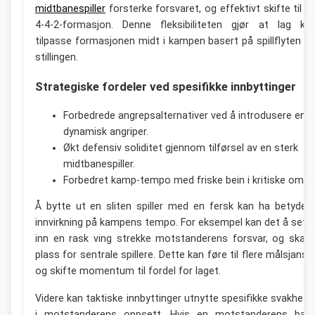
midtbanespiller
forsterke forsvaret, og effektivt skifte til e
4-4-2-formasjon. Denne fleksibiliteten gjør at lag ka
tilpasse formasjonen midt i kampen basert på spillflyten o
stillingen.
Strategiske fordeler ved spesifikke innbyttinger
Forbedrede angrepsalternativer ved å introdusere en 
dynamisk angriper.
Økt defensiv soliditet gjennom tilførsel av en sterk
midtbanespiller.
Forbedret kamp-tempo med friske bein i kritiske områd
Å bytte ut en sliten spiller med en fersk kan ha betydeli
innvirkning på kampens tempo. For eksempel kan det å sett
inn en rask ving strekke motstanderens forsvar, og skap
plass for sentrale spillere. Dette kan føre til flere målsjanse
og skifte momentum til fordel for laget.
Videre kan taktiske innbyttinger utnytte spesifikke svakhete
i motstanderens oppsett. Hvis en motstanderens bac