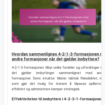
Hvordan sammenlignes 4-2-1-3-formasjonen m
andre formasjoner når det gjelder innbyttere?
4-2-1-3-formasjonen tilbyr unike fordeler og utfordringer nå
det gjelder innbyttinger sammenlignet med andr
formasjoner. Dens struktur tillater taktisk fleksibilitet, no
som gjør det mulig for trenere å tilpasse spillerrolle
effektivt og administrere kamper strategisk.
Effektiviteten til innbyttere i 4-2-3-1-formasjonen