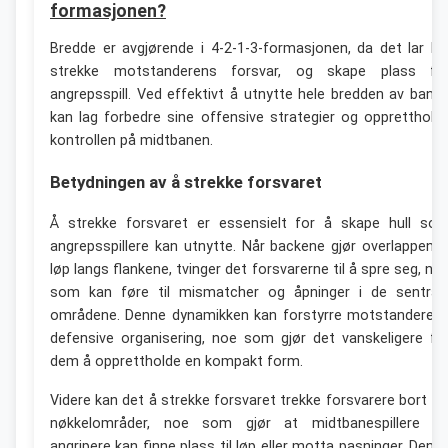
formasjonen?
Bredde er avgjørende i 4-2-1-3-formasjonen, da det lar la
strekke motstanderens forsvar, og skape plass fo
angrepsspill. Ved effektivt å utnytte hele bredden av bane
kan lag forbedre sine offensive strategier og oppretthold
kontrollen på midtbanen.
Betydningen av å strekke forsvaret
Å strekke forsvaret er essensielt for å skape hull so
angrepsspillere kan utnytte. Når backene gjør overlappend
løp langs flankene, tvinger det forsvarerne til å spre seg, no
som kan føre til mismatcher og åpninger i de sentral
områdene. Denne dynamikken kan forstyrre motstanderen
defensive organisering, noe som gjør det vanskeligere fo
dem å opprettholde en kompakt form.
Videre kan det å strekke forsvaret trekke forsvarere bort fr
nøkkelområder, noe som gjør at midtbanespillere o
angripere kan finne plass til løp eller motta pasninger. Denn