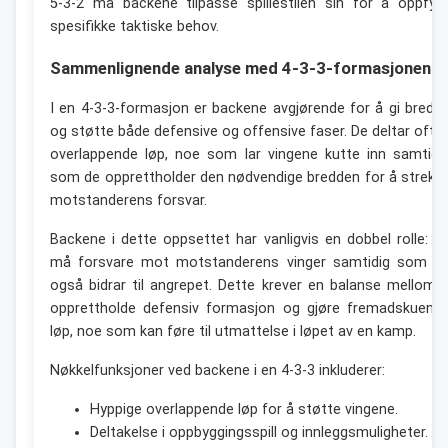
5-3-2 må backene tilpasse spillestilen sin for å oppfyll
spesifikke taktiske behov.
Sammenlignende analyse med 4-3-3-formasjonen
I en 4-3-3-formasjon er backene avgjørende for å gi bredd
og støtte både defensive og offensive faser. De deltar ofte 
overlappende løp, noe som lar vingene kutte inn samtidi
som de opprettholder den nødvendige bredden for å strekk
motstanderens forsvar.
Backene i dette oppsettet har vanligvis en dobbel rolle: d
må forsvare mot motstanderens vinger samtidig som d
også bidrar til angrepet. Dette krever en balanse mellom 
opprettholde defensiv formasjon og gjøre fremadskuend
løp, noe som kan føre til utmattelse i løpet av en kamp.
Nøkkelfunksjoner ved backene i en 4-3-3 inkluderer:
Hyppige overlappende løp for å støtte vingene.
Deltakelse i oppbyggingsspill og innleggsmuligheter.