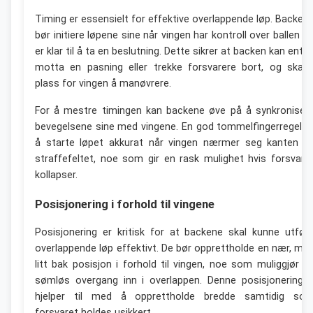
Timing er essensielt for effektive overlappende løp. Backen
bør initiere løpene sine når vingen har kontroll over ballen o
er klar til å ta en beslutning. Dette sikrer at backen kan ente
motta en pasning eller trekke forsvarere bort, og skap
plass for vingen å manøvrere.
For å mestre timingen kan backene øve på å synkroniser
bevegelsene sine med vingene. En god tommelfingerregel e
å starte løpet akkurat når vingen nærmer seg kanten a
straffefeltet, noe som gir en rask mulighet hvis forsvare
kollapser.
Posisjonering i forhold til vingene
Posisjonering er kritisk for at backene skal kunne utfør
overlappende løp effektivt. De bør opprettholde en nær, me
litt bak posisjon i forhold til vingen, noe som muliggjør e
sømløs overgang inn i overlappen. Denne posisjoneringe
hjelper til med å opprettholde bredde samtidig so
forsvaret holdes usikkert.