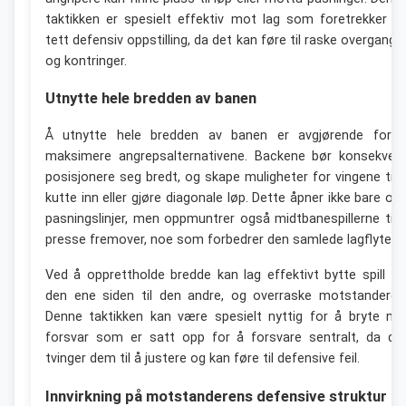
taktikken er spesielt effektiv mot lag som foretrekker e
tett defensiv oppstilling, da det kan føre til raske overgange
og kontringer.
Utnytte hele bredden av banen
Å utnytte hele bredden av banen er avgjørende for 
maksimere angrepsalternativene. Backene bør konsekven
posisjonere seg bredt, og skape muligheter for vingene til 
kutte inn eller gjøre diagonale løp. Dette åpner ikke bare op
pasningslinjer, men oppmuntrer også midtbanespillerne til 
presse fremover, noe som forbedrer den samlede lagflyten.
Ved å opprettholde bredde kan lag effektivt bytte spill fr
den ene siden til den andre, og overraske motstanderen
Denne taktikken kan være spesielt nyttig for å bryte ne
forsvar som er satt opp for å forsvare sentralt, da de
tvinger dem til å justere og kan føre til defensive feil.
Innvirkning på motstanderens defensive struktur