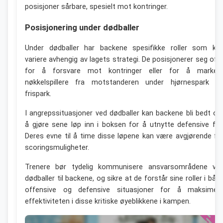
posisjoner sårbare, spesielt mot kontringer.
Posisjonering under dødballer
Under dødballer har backene spesifikke roller som ka
variere avhengig av lagets strategi. De posisjonerer seg oft
for å forsvare mot kontringer eller for å marker
nøkkelspillere fra motstanderen under hjørnespark o
frispark.
I angrepssituasjoner ved dødballer kan backene bli bedt o
å gjøre sene løp inn i boksen for å utnytte defensive feil
Deres evne til å time disse løpene kan være avgjørende fo
scoringsmuligheter.
Trenere bør tydelig kommunisere ansvarsområdene ve
dødballer til backene, og sikre at de forstår sine roller i båd
offensive og defensive situasjoner for å maksimer
effektiviteten i disse kritiske øyeblikkene i kampen.