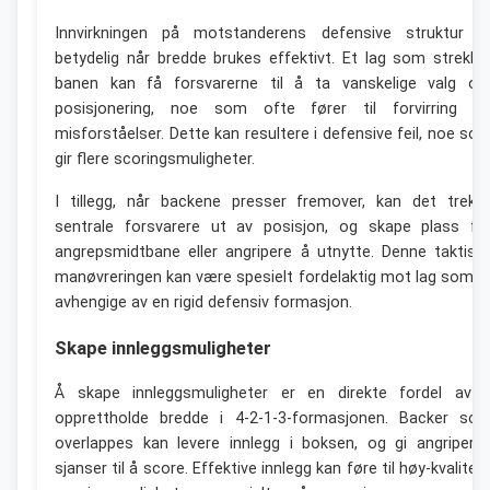
Innvirkningen på motstanderens defensive struktur e
betydelig når bredde brukes effektivt. Et lag som strekke
banen kan få forsvarerne til å ta vanskelige valg o
posisjonering, noe som ofte fører til forvirring o
misforståelser. Dette kan resultere i defensive feil, noe so
gir flere scoringsmuligheter.
I tillegg, når backene presser fremover, kan det trekk
sentrale forsvarere ut av posisjon, og skape plass fo
angrepsmidtbane eller angripere å utnytte. Denne taktisk
manøvreringen kan være spesielt fordelaktig mot lag som e
avhengige av en rigid defensiv formasjon.
Skape innleggsmuligheter
Å skape innleggsmuligheter er en direkte fordel av 
opprettholde bredde i 4-2-1-3-formasjonen. Backer so
overlappes kan levere innlegg i boksen, og gi angripern
sjanser til å score. Effektive innlegg kan føre til høy-kvalitet