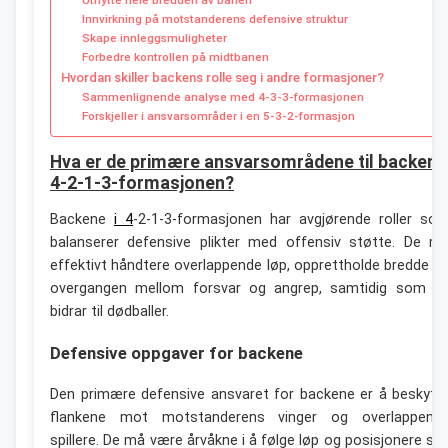
Utnytte hele bredden av banen
Innvirkning på motstanderens defensive struktur
Skape innleggsmuligheter
Forbedre kontrollen på midtbanen
Hvordan skiller backens rolle seg i andre formasjoner?
Sammenlignende analyse med 4-3-3-formasjonen
Forskjeller i ansvarsområder i en 5-3-2-formasjon
Hva er de primære ansvarsområdene til backene 
4-2-1-3-formasjonen?
Backene
i 4
-2-1-3-formasjonen har avgjørende roller so
balanserer defensive plikter med offensiv støtte. De m
effektivt håndtere overlappende løp, opprettholde bredde o
overgangen mellom forsvar og angrep, samtidig som d
bidrar til dødballer.
Defensive oppgaver for backene
Den primære defensive ansvaret for backene er å beskytt
flankene mot motstanderens vinger og overlappend
spillere. De må være årvåkne i å følge løp og posisjonere se