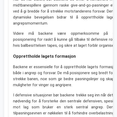
midtbanespillere gjennom raske give-and-go-pasninger elle
ved å gi bredde for å strekke motstanderens forsvar. Denn
dynamiske bevegelsen bidrar til å opprettholde laget
angrepsmomentum.
Videre må backene være oppmerksomme på si
posisjonering for raskt å kunne gå tilbake til defensive rolle
hvis ballbesittelsen tapes, og sikre at laget forblir organisert
Opprettholde lagets formasjon
Backene er essensielle for å opprettholde lagets formasjo
både i angrep og forsvar. De må posisjonere seg bredt for 
strekke banen, noe som gir bedre pasningslinjer og skape
muligheter for vinger og angripere.
I defensive situasjoner bør backene trekke seg inn når det e
nødvendig for å forsterke den sentrale defensiven, spesiel
mot lag som bruker en sterk sentral angrep. Denn
tilpasningsevnen er nøkkelen til å forhindre overbelastninge