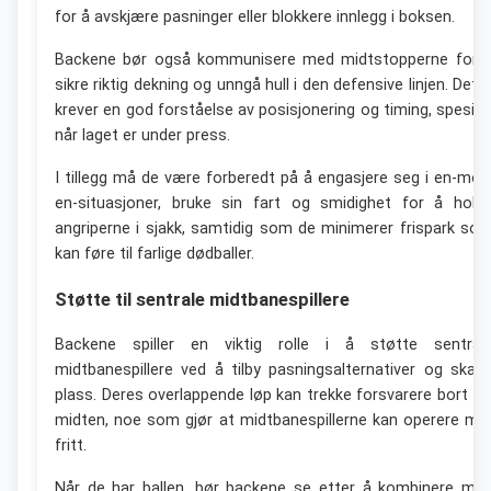
for å avskjære pasninger eller blokkere innlegg i boksen.
Backene bør også kommunisere med midtstopperne for 
sikre riktig dekning og unngå hull i den defensive linjen. Dett
krever en god forståelse av posisjonering og timing, spesiel
når laget er under press.
I tillegg må de være forberedt på å engasjere seg i en-mot
en-situasjoner, bruke sin fart og smidighet for å hold
angriperne i sjakk, samtidig som de minimerer frispark so
kan føre til farlige dødballer.
Støtte til sentrale midtbanespillere
Backene spiller en viktig rolle i å støtte sentral
midtbanespillere ved å tilby pasningsalternativer og skap
plass. Deres overlappende løp kan trekke forsvarere bort fr
midten, noe som gjør at midtbanespillerne kan operere me
fritt.
Når de har ballen, bør backene se etter å kombinere me