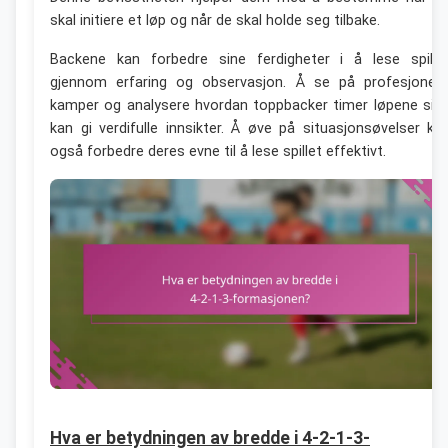
skal initiere et løp og når de skal holde seg tilbake.
Backene kan forbedre sine ferdigheter i å lese spille
gjennom erfaring og observasjon. Å se på profesjonell
kamper og analysere hvordan toppbacker timer løpene sin
kan gi verdifulle innsikter. Å øve på situasjonsøvelser ka
også forbedre deres evne til å lese spillet effektivt.
Hva er betydningen av bredde i 4-2-1-3-