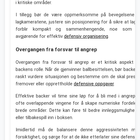
i kritiske områder.
I tillegg bør de være oppmerksomme på bevegelsene ti
lagkameratene, justere sin posisjonering for å sikre at lage
forblir kompakt og sammenhengende, noe som e
avgjørende for effektiv
defensiv organisering
.
Overgangen fra forsvar til angrep
Overgangen fra forsvar til angrep er et kritisk aspekt a
backens rolle. Når de gjenvinner ballbesittelsen, bør backen
raskt vurdere situasjonen og bestemme om de skal press
fremover eller opprettholde
defensive oppgaver
.
Effektive backer vil time sine løp for å bli med i angrepet
ofte overlappende vingene for å skape numeriske fordeler 
brede områder. Dette kan føre til bedre innleggsmulighete
eller tilbakespill inn i boksen.
Imidlertid må de balansere denne aggressiviteten me
forsiktighet, og sørge for at de ikke etterlater sine defensiv