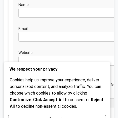
Nam
Emai
Website
We respect your privacy
Cookies help us improve your experience, deliver
Save my name, email, and website in this browser for 
personalized content, and analyze traffic. You can
next time I comment.
choose which cookies to allow by clicking
Customize
. Click
Accept All
to consent or
Reject
All
to decline non-essential cookies.