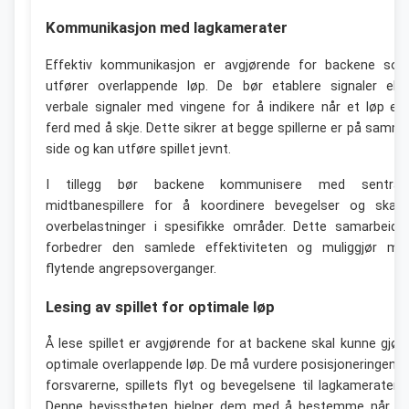
Kommunikasjon med lagkamerater
Effektiv kommunikasjon er avgjørende for backene so
utfører overlappende løp. De bør etablere signaler elle
verbale signaler med vingene for å indikere når et løp er 
ferd med å skje. Dette sikrer at begge spillerne er på samm
side og kan utføre spillet jevnt.
I tillegg bør backene kommunisere med sentral
midtbanespillere for å koordinere bevegelser og skap
overbelastninger i spesifikke områder. Dette samarbeide
forbedrer den samlede effektiviteten og muliggjør me
flytende angrepsoverganger.
Lesing av spillet for optimale løp
Å lese spillet er avgjørende for at backene skal kunne gjør
optimale overlappende løp. De må vurdere posisjoneringen ti
forsvarerne, spillets flyt og bevegelsene til lagkameratene
Denne bevisstheten hjelper dem med å bestemme når d