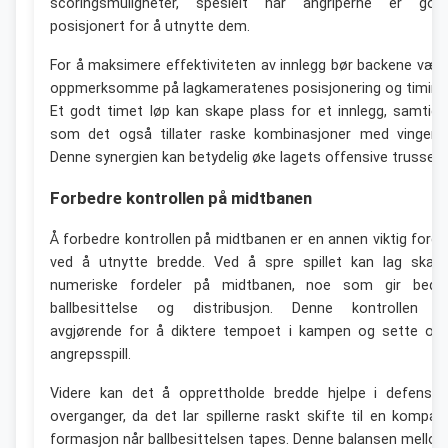
scoringsmuligheter, spesielt når angriperne er god
posisjonert for å utnytte dem.
For å maksimere effektiviteten av innlegg bør backene vær
oppmerksomme på lagkameratenes posisjonering og timing
Et godt timet løp kan skape plass for et innlegg, samtidi
som det også tillater raske kombinasjoner med vingene
Denne synergien kan betydelig øke lagets offensive trussel.
Forbedre kontrollen på midtbanen
Å forbedre kontrollen på midtbanen er en annen viktig forde
ved å utnytte bredde. Ved å spre spillet kan lag skap
numeriske fordeler på midtbanen, noe som gir bedr
ballbesittelse og distribusjon. Denne kontrollen e
avgjørende for å diktere tempoet i kampen og sette op
angrepsspill.
Videre kan det å opprettholde bredde hjelpe i defensiv
overganger, da det lar spillerne raskt skifte til en kompak
formasjon når ballbesittelsen tapes. Denne balansen mello