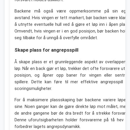
Backene må også være oppmerksomme på sin ege
avstand. Hvis vingen er tett markert, bør backen være klar ti
å utnytte eventuelle hull ved å gjøre et løp inn i åpen plass
Omvendt, hvis vingen er i en god posisjon, bør backen hold
seg tilbake for å unngå å overfylle området.
Skape plass for angrepsspill
Å skape plass er et grunnleggende aspekt av overlappend
løp. Når en back gjør et løp, trekker det ofte forsvarere ut a
posisjon, og åpner opp baner for vingen eller sentral
spillere. Dette kan føre til mer effektive angrepsspill o
scoringsmuligheter.
For å maksimere plassskaping bør backene variere løpen
sine. Noen ganger kan de gjøre direkte løp mot målet, men
de andre gangene bør de dra bredt for å strekke forsvaret
Denne uforutsigbarheten holder forsvarerne på tå hev o
forbedrer lagets angrepsdynamikk.